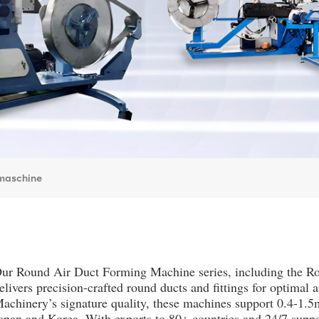
maschine
ur Round Air Duct Forming Machine series, including the R
elivers precision-crafted round ducts and fittings for optimal
achinery’s signature quality, these machines support 0.4-1.5m
apan and Korea. With exports to 80+ countries and 24/7 suppo