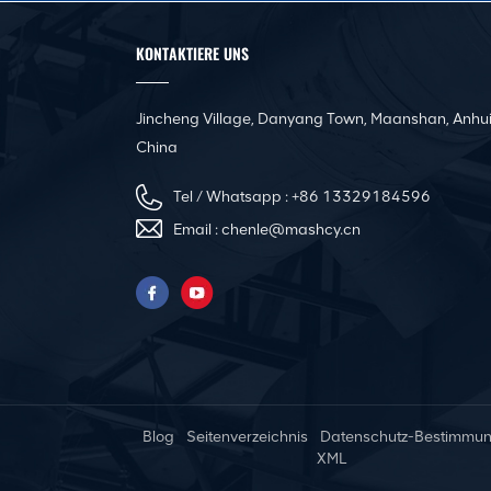
Kanäle
KONTAKTIERE UNS
CNC-Winkelstahlflansch-
Produktionslinie für
quadratische Kanäle
Jincheng Village, Danyang Town, Maanshan, Anhui
China
Automatische Nivellier-
und Sickenmaschine für
Tel / Whatsapp :
+86 13329184596
Luftkanäle
Email :
chenle@mashcy.cn
Pittsburgh Tragbare
elektrische
Kanalnahtschließmaschine
Innovative rein
elektrische Servo-
Blog
Seitenverzeichnis
Datenschutz-Bestimmu
Abkantpresse
XML