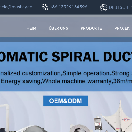
enle@mashcy.cn
+86 13329184596
DEUTSCH
HEIM
ÜBER UNS
PRODUKTE
PROJEKT