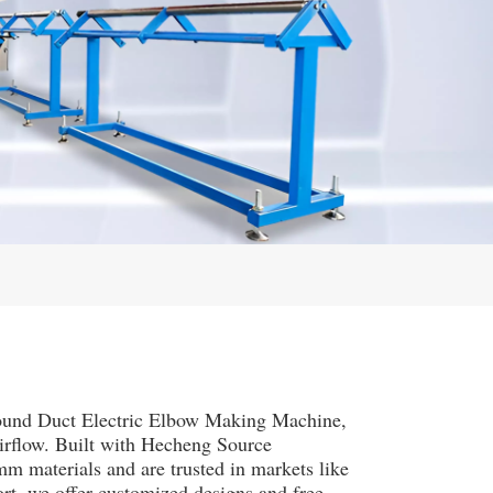
ound Duct Electric Elbow Making Machine,
 airflow. Built with Hecheng Source
m materials and are trusted in markets like
rt, we offer customized designs and free