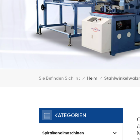
Sie Befinden Sich In :
Stahlwinkelwalz
/
Heim
/
KATEGORIEN
O
d
M
Spiralkanalmaschinen
J