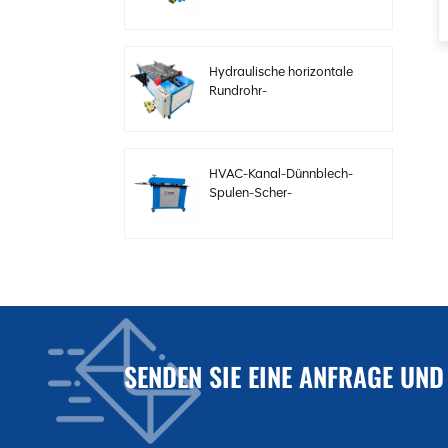
Elektrobögen mit
einstellbarer
Geschwindigkeit
Hydraulische horizontale
Rundrohr-
Bördelformmaschine
HVAC-Kanal-Dünnblech-
Spulen-Scher-
Sickenmaschine
Elektrische
Stahlblechschermaschine
für HVAC-Kanäle
SENDEN SIE EINE ANFRAGE UND
Automatische
Kanalproduktionslinie 3
zur Herstellung
quadratischer HVAC-