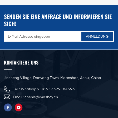
Die Geräuschentwicklung ist gering, die
Verbindung ist perfekt, die Plattendicke
wird automatisch angepasst und die
SENDEN SIE EINE ANFRAGE UND INFORMIEREN SIE
Plattenhöhe wird automatisch
angepasst unabhängig vom
SICH!
Gelenkanschluss beim Starten, beim
Drehen an der Peripherie kein
Austausch der Maschinenteile
erforderlich, High-Tech und
ergonomisches Design erleichtern die
Anwendung. Es ist ein ideales Werkzeug
für die Kanalbearbeitung.
KONTAKTIERE UNS
Jincheng Village, Danyang Town, Maanshan, Anhui, China
Tel / Whatsapp :
+86 13329184596
Email :
chenle@mashcy.cn