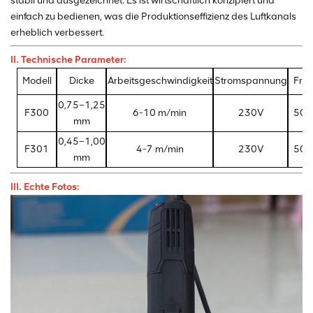
stabil und ausgezeichnet. Es ist wirtschaftlich konzipiert und
einfach zu bedienen, was die Produktionseffizienz des Luftkanals
erheblich verbessert.
II. Technische Parameter:
Modell
Dicke
Arbeitsgeschwindigkeit
Stromspannung
Fre
0,75–1,25
F300
6-10 m/min
230V
50/
mm
0,45–1,00
F301
4-7 m/min
230V
50/
mm
III. Echte Fotos: