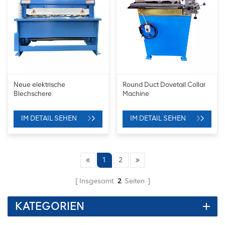
Neue elektrische
Round Duct Dovetail Collar
Blechschere
Machine
IM DETAIL SEHEN
IM DETAIL SEHEN
1
2
Insgesamt
2
Seiten
KATEGORIEN