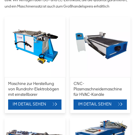
usw. Wir verfügen über ISO- und CE-Zertifikate, die die Qualität garantieren,
und ein Maschinensatz ist auch zum Großhandelspreis erhältlich
Maschine zur Herstellung
CNC-
von Rundrohr-Elektrobögen
Plasmaschneidemaschine
mit einstellbarer
für HVAC-Kanäle
Geschwindigkeit
IM DETAIL SEHEN
IM DETAIL SEHEN