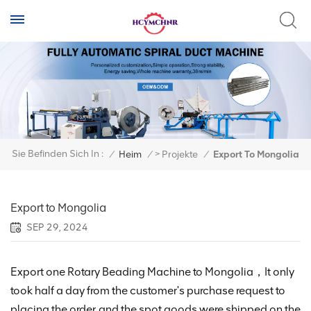
>
Sie Befinden Sich In :
/
Heim
/
Projekte
/
Export To Mongolia
Export to Mongolia
SEP 29, 2024
Export one Rotary Beading Machine to Mongolia，It only
took half a day from the customer's purchase request to
placing the order, and the spot goods were shipped on the