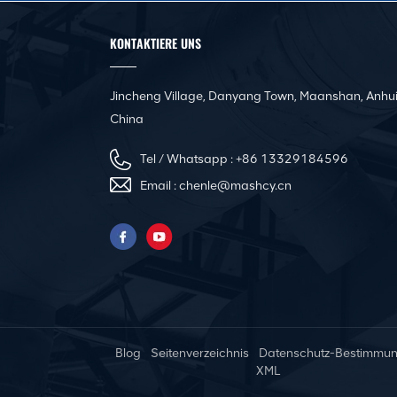
Kanäle
KONTAKTIERE UNS
CNC-Winkelstahlflansch-
Produktionslinie für
quadratische Kanäle
Jincheng Village, Danyang Town, Maanshan, Anhui
China
Automatische Nivellier-
und Sickenmaschine für
Tel / Whatsapp :
+86 13329184596
Luftkanäle
Email :
chenle@mashcy.cn
Pittsburgh Tragbare
elektrische
Kanalnahtschließmaschine
Innovative rein
elektrische Servo-
Blog
Seitenverzeichnis
Datenschutz-Bestimmu
Abkantpresse
XML