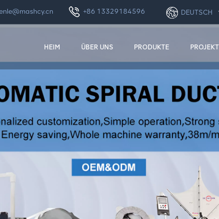
enle@mashcy.cn
+86 13329184596
DEUTSCH
HEIM
ÜBER UNS
PRODUKTE
PROJEKT