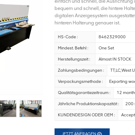
einfach und schnell, die Ausrichtung i
bequem und schnell, die hintere Halt
digitalen Anzeigesystem ausgestattet
hinteren Halterung genauer ist.
HS-Code :
8462329000
Mindest. Befehl :
One Set
Herstellungszeit :
Almost IN STOCK
Zahlungsbedingungen :
TT,LC,West U
Verpackungsmethode :
Exporting wo
Qualitätsgarantiezeitraum :
12 month 
Jährliche Produktionskapazität :
200 
KUNDENDESIGN ODER OEM :
Accep
JETZT ANFRAGEN