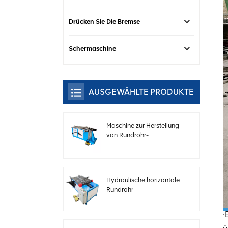
Drücken Sie Die Bremse
Schermaschine
AUSGEWÄHLTE PRODUKTE
Maschine zur Herstellung
von Rundrohr-
Elektrobögen mit
einstellbarer
Geschwindigkeit
Hydraulische horizontale
Rundrohr-
Bördelformmaschine
·