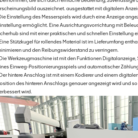
bernommen, die sich durch einfache Bedienung, zuverlässige 
rscheinungsbild auszeichnet. ausgestattet mit digitalem Anze
Die Einstellung des Messerspiels wird durch eine Anzeige ange
instellung ermöglicht. Eine Ausrichtungsvorrichtung mit Beleuc
cherhub sind mit einer praktischen und schnellen Einstellung ei
 Eine Stützkugel für rollendes Material ist im Lieferumfang ent
inimieren und den Reibungswiderstand zu verringern.
 Die Werkzeugmaschine ist mit den Funktionen Digitalanzeige, 
ines Einweg-Positionierungsspiels und automatischer Zählung 
 Der hintere Anschlag ist mit einem Kodierer und einem digital
osition des hinteren Anschlags genauer angezeigt wird und so
erbessert wird.