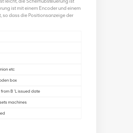
st leicht, die Scherhubsteuerung ist
erung ist mit einem Encoder und einem
, so dass die Positionsanzeige der
nion etc
oden box
from B 'L issued date
sets machines
ted