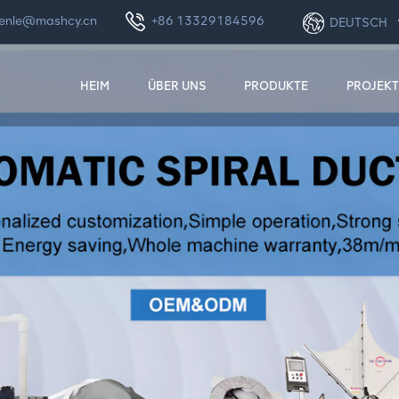
enle@mashcy.cn
+86 13329184596
DEUTSCH
HEIM
ÜBER UNS
PRODUKTE
PROJEKT