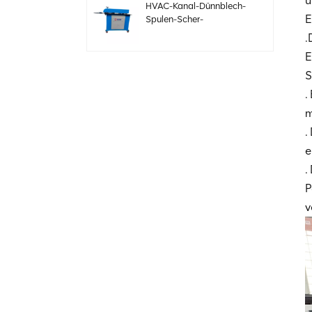
ü
HVAC-Kanal-Dünnblech-
E
Spulen-Scher-
Sickenmaschine
.
E
S
Elektrische
.
Stahlblechschermaschine
für HVAC-Kanäle
m
.
e
Automatische
.
Kanalproduktionslinie 3
zur Herstellung
P
quadratischer HVAC-
v
Kanäle
CNC-Winkelstahlflansch-
Produktionslinie für
quadratische Kanäle
Automatische Nivellier-