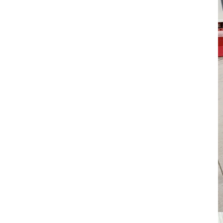
und Sickenmaschine für
Luftkanäle
Pittsburgh Tragbare
elektrische
Kanalnahtschließmaschine
Innovative rein
elektrische Servo-
Abkantpresse