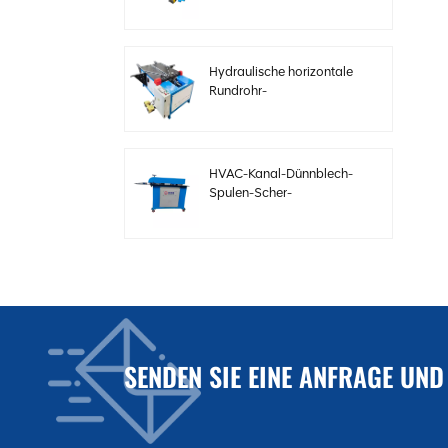
Elektrobögen mit
einstellbarer
Geschwindigkeit
Hydraulische horizontale
Rundrohr-
Bördelformmaschine
HVAC-Kanal-Dünnblech-
Spulen-Scher-
Sickenmaschine
Elektrische
Stahlblechschermaschine
für HVAC-Kanäle
SENDEN SIE EINE ANFRAGE UND
Automatische
Kanalproduktionslinie 3
zur Herstellung
quadratischer HVAC-