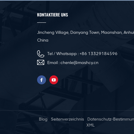
Kanäle
KONTAKTIERE UNS
CNC-Winkelstahlflansch-
Produktionslinie für
quadratische Kanäle
Jincheng Village, Danyang Town, Maanshan, Anhui
China
Automatische Nivellier-
und Sickenmaschine für
Tel / Whatsapp :
+86 13329184596
Luftkanäle
Email :
chenle@mashcy.cn
Pittsburgh Tragbare
elektrische
Kanalnahtschließmaschine
Innovative rein
elektrische Servo-
Blog
Seitenverzeichnis
Datenschutz-Bestimmu
Abkantpresse
XML