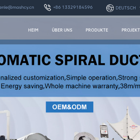
enle@mashcy.cn
+86 13329184596
DEUTSCH
HEIM
ÜBER UNS
PRODUKTE
PROJEKT