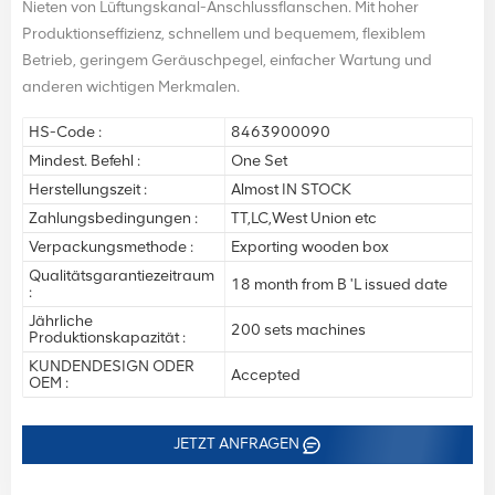
Nieten von Lüftungskanal-Anschlussflanschen. Mit hoher
Produktionseffizienz, schnellem und bequemem, flexiblem
Betrieb, geringem Geräuschpegel, einfacher Wartung und
anderen wichtigen Merkmalen.
HS-Code :
8463900090
Mindest. Befehl :
One Set
Herstellungszeit :
Almost IN STOCK
Zahlungsbedingungen :
TT,LC,West Union etc
Verpackungsmethode :
Exporting wooden box
Qualitätsgarantiezeitraum
18 month from B 'L issued date
:
Jährliche
200 sets machines
Produktionskapazität :
KUNDENDESIGN ODER
Accepted
OEM :
JETZT ANFRAGEN