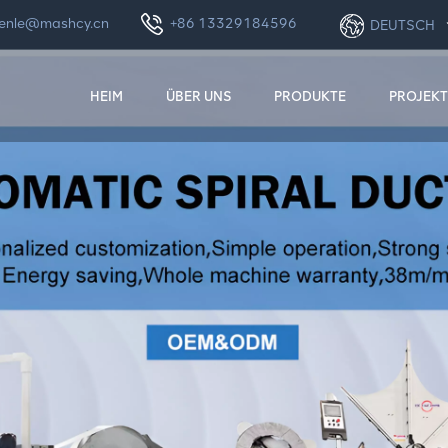
enle@mashcy.cn
+86 13329184596
DEUTSCH
HEIM
ÜBER UNS
PRODUKTE
PROJEKT