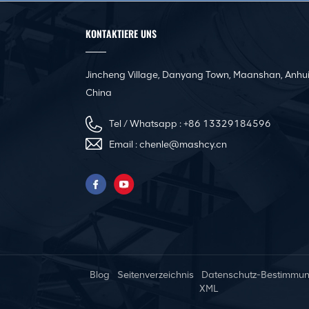
Kanäle
KONTAKTIERE UNS
CNC-Winkelstahlflansch-
Produktionslinie für
quadratische Kanäle
Jincheng Village, Danyang Town, Maanshan, Anhui
China
Automatische Nivellier-
und Sickenmaschine für
Tel / Whatsapp :
+86 13329184596
Luftkanäle
Email :
chenle@mashcy.cn
Pittsburgh Tragbare
elektrische
Kanalnahtschließmaschine
Innovative rein
elektrische Servo-
Blog
Seitenverzeichnis
Datenschutz-Bestimmu
Abkantpresse
XML