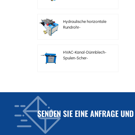
Elektrobögen mit
einstellbarer
Geschwindigkeit
Hydraulische horizontale
Rundrohr-
Bördelformmaschine
HVAC-Kanal-Dünnblech-
Spulen-Scher-
Sickenmaschine
Elektrische
Stahlblechschermaschine
für HVAC-Kanäle
SENDEN SIE EINE ANFRAGE UND
Automatische
Kanalproduktionslinie 3
zur Herstellung
quadratischer HVAC-