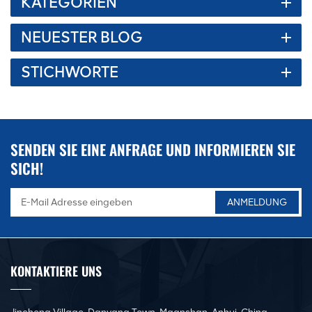
KATEGORIEN
appearance, exquisite workmanship, and pursuit of details,
Servo-Abkantpresse basiert hauptsächlich auf Servomotor und
striving for perfection in mechanical processing welding,
Schraubendrehung, sodass sich der Schieber bei langfristiger
NEUESTER BLOG
component assembly, painting, labeling, and other aspects. *
Arbeit auf und ab bewegt und seine Positionierungsgenauigkeit
Adopting high-quality steel plate welding structure,tempering to
dennoch genau bleiben kann! Mehr Maschine, Details, gerne
STICHWORTE
eliminate stress, the frame is thick, rigid, and has strong Shock
anfragen! 一. Hauptstruktur und Funktionsprinzip der
absorption. *The structural components are derusted by
Werkzeugmaschine:1. Die Maschine besteht hauptsächlich aus
sandblasting and sprayed with anti rust paint* The column,
Rahmen, Gleitblock, Rückanschlagstruktur, Steuersystem und
upper working slider, and lower worktable of the machine tool are
Form.(1)Rahmen: Komplett aus Stahl geschweißte Struktur mit
precision machined by a large CNC floor boring and milling
ausreichender Festigkeit und Steifigkeit，und durch Finite-
SENDEN SIE EINE ANFRAGE UND INFORMIEREN SIE
machine, ensuring the parallelism, verticality, and parallelism of
Elemente-Analyse zur Simulation realer Lastbedingungen um die
SICH!
each installation surface. *Upward moving bending design,
erforderlichen Lastbedingungen zu erreichen。Nach dem
smooth operation, convenient operation, and safety. Main
Schweißen wird eine Glühbehandlung durchgeführt, um die
Structure And Working Principle This machine tool mainly consists
verbleibende Schweißspannung des Rahmens zu beseitigen.
of a frame, a slider, a rear material blocking structure, a control
(2)Schieberegler: Die Maschine verfügt über eine
system, and a mold * Rack: Adopting an all steel welded structure
Exzenterwellenführungsschieberstruktur, die Gesamtstruktur ist
with sufficient strength and rigidity, and simulating real load
einfach, bequem zu debuggen und zu warten.(3)Kontrollsystem:
KONTAKTIERE UNS
conditions through finite element analysis to achieve the required
Mit dem NCmax CNC-Biegesystem ist dieses System unabhängig
load conditions, After welding, annealing treatment is used to
entwickelt, flexibler Betrieb, einfach, kein erfahrener Bediener
eliminate residual stresses in the frame welding. * Sliding block:
kann bedienen, einfache Programmerstellung,fAst, Sie müssen