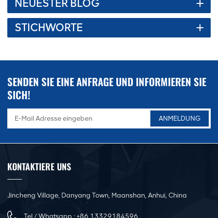
NEUESTER BLOG
Arbeit auf und ab bewegt und seine Positionierungsgenauigkeit
dennoch genau bleiben kann! Mehr Maschine, Details, gerne
STICHWORTE
anfragen! 一. Hauptstruktur und Funktionsprinzip der
Werkzeugmaschine:1. Die Maschine besteht hauptsächlich aus
Rahmen, Gleitblock, Rückanschlagstruktur, Steuersystem und
Form.(1)Rahmen: Komplett aus Stahl geschweißte Struktur mit
ausreichender Festigkeit und Steifigkeit，und durch Finite-
SENDEN SIE EINE ANFRAGE UND INFORMIEREN SIE
Elemente-Analyse zur Simulation realer Lastbedingungen um die
SICH!
erforderlichen Lastbedingungen zu erreichen。Nach dem
Schweißen wird eine Glühbehandlung durchgeführt, um die
verbleibende Schweißspannung des Rahmens zu beseitigen.
(2)Schieberegler: Die Maschine verfügt über eine
Exzenterwellenführungsschieberstruktur, die Gesamtstruktur ist
einfach, bequem zu debuggen und zu warten.(3)Kontrollsystem:
KONTAKTIERE UNS
Mit dem NCmax CNC-Biegesystem ist dieses System unabhängig
entwickelt, flexibler Betrieb, einfach, kein erfahrener Bediener
kann bedienen, einfache Programmerstellung,fAst, Sie müssen
Jincheng Village, Danyang Town, Maanshan, Anhui, China
die Forminformationen nicht im Voraus eingeben, um sie zu
Tel / Whatsapp :
+86 13329184596
verarbeiten.data-Änderung und -Ausführung auf demselben