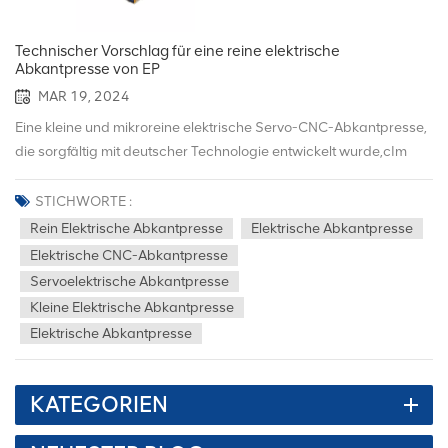
Technischer Vorschlag für eine reine elektrische
Abkantpresse von EP
MAR 19, 2024
Eine kleine und mikroreine elektrische Servo-CNC-Abkantpresse,
die sorgfältig mit deutscher Technologie entwickelt wurde,cIm
Vergleich zum herkömmlichen elektrohydraulischen Modell bietet
es vier Vorteile：(1)Energiesparend, ein Monat Stromverbrauch
STICHWORTE :
beträgt ein Viertel des normalen Hydraulikverbrauchs
Rein Elektrische Abkantpresse
Elektrische Abkantpresse
Abkantpresse；(2) Umweltschutz, dies rein elektrisch
Elektrische CNC-Abkantpresse
Abkantpresse Es wird kein Hydrauliköl verwendet, es tritt keine
Servoelektrische Abkantpresse
Ölleckage auf, wodurch die Werkstatt sauberer und
Kleine Elektrische Abkantpresse
umweltfreundlicher wird.(3) Hohe Effizienz: Diese Abkantpresse
Elektrische Abkantpresse
wird über einen Servomotor und eine Schraube gesteuert, sodass
die Steuerung des gesamten Zyklus doppelt so effizient ist wie die
hydraulische Abkantpresse.(4) Die genaue, rein elektrische
KATEGORIEN
Servo-Abkantpresse basiert hauptsächlich auf Servomotor und
Schraubendrehung, sodass sich der Schieber bei langfristiger