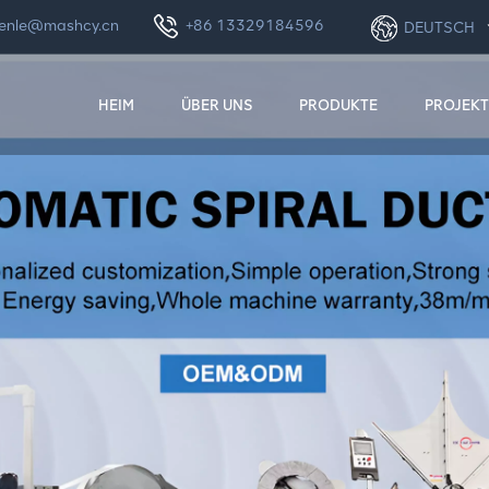
enle@mashcy.cn
+86 13329184596
DEUTSCH
HEIM
ÜBER UNS
PRODUKTE
PROJEKT