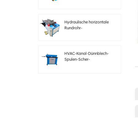
Elektrobögen mit
einstellbarer
Geschwindigkeit
Hydraulische horizontale
Rundrohr-
Bördelformmaschine
HVAC-Kanal-Dünnblech-
Spulen-Scher-
Sickenmaschine
Elektrische
Stahlblechschermaschine
für HVAC-Kanäle
Automatische
Kanalproduktionslinie 3
zur Herstellung
quadratischer HVAC-