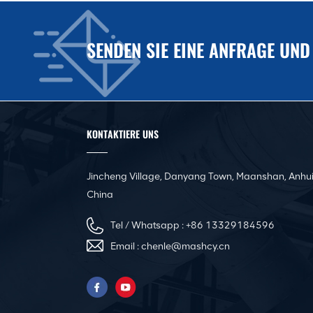
Kanäle
CNC-Winkelstahlflansch-
SENDEN SIE EINE ANFRAGE UND
Produktionslinie für
quadratische Kanäle
Automatische Nivellier-
und Sickenmaschine für
KONTAKTIERE UNS
Luftkanäle
Jincheng Village, Danyang Town, Maanshan, Anhui
Pittsburgh Tragbare
China
elektrische
Kanalnahtschließmaschine
Tel / Whatsapp :
+86 13329184596
Email :
chenle@mashcy.cn
Innovative rein
elektrische Servo-
Abkantpresse