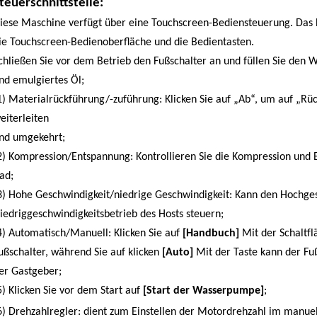
teuerschnittstelle:
iese Maschine verfügt über eine Touchscreen-Bediensteuerung. Das F
ie Touchscreen-Bedienoberfläche und die Bedientasten.
chließen Sie vor dem Betrieb den Fußschalter an und füllen Sie den
nd emulgiertes Öl;
1) Materialrückführung/-zuführung: Klicken Sie auf „Ab“, um auf „Rü
eiterleiten
nd umgekehrt;
2) Kompression/Entspannung: Kontrollieren Sie die Kompression und
ad;
3) Hohe Geschwindigkeit/niedrige Geschwindigkeit: Kann den Hochges
iedriggeschwindigkeitsbetrieb des Hosts steuern;
4) Automatisch/Manuell: Klicken Sie auf
[Handbuch]
Mit der Schaltf
ußschalter, während Sie auf klicken
[Auto]
Mit der Taste kann der Fu
er Gastgeber;
5) Klicken Sie vor dem Start auf
[Start der Wasserpumpe]
;
6) Drehzahlregler: dient zum Einstellen der Motordrehzahl im manu