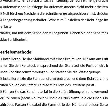
2) Automatischer Laufstart: Nach Einstellung der Schnittmenge drück
3) Automatischer Laufstopp: Im Automatikmodus nicht mehr arbeiten
4) Null löschen: Nachdem die Schnittmenge abgeschlossen ist, drücken
5) Längenbegrenzungsschalter: Wird zum Einstellen der Rohrlänge 
ie Taste
chalter, um mit dem Schneiden zu beginnen. Heben Sie den Schalter 
yklus funktioniert.
etriebsmethode:
1) Installieren Sie das Stahlband mit einer Breite von 137 mm am Futte
tellen Sie den Reitstock entsprechend der Skala auf die Position ein,
unde Rohrübereinstimmungen und starten Sie die Wasserpumpe.
2) Installieren Sie die Stahlbandform entsprechend dem Rohrdurchme
rüfen Sie, ob das untere Falzrad zur Dicke des Streifens passt.
3) Führen Sie das Bandmaterial in die Zuführöffnung ein und verwen
ier Rollrollen (sechs Rollrollen) und die Druckplatte, die die Ober- u
ahträder. Passen Sie dabei die Symmetrie der Nähte auf beiden Seit