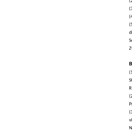
(
Duct Manufacturing Equipment
(
Rectangular Duct Fabrication
(
Line
(
d
HVAC Duct Making Equipment
S
Air Duct Manufacturing System
Z
B
(
S
R
(
P
(
v
N