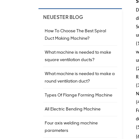
S
D
NEUESTER BLOG
d
S
How To Choose The Best Spiral
u
Duct Making Machine?
(
What machine is needed to make
w
square ventilation ducts?
u
(
What machine is needed to make a
R
round ventilation duct?
(
N
Types Of Flange Forming Machine
(
All Electric Bending Machine
F
d
Four axis welding machine
(
parameters
(