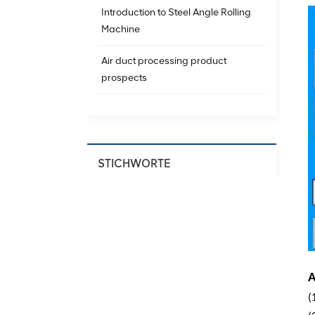
Introduction to Steel Angle Rolling
Machine
Air duct processing product
prospects
STICHWORTE
Spiral Ducting Machine
Spiral Duct Production
Equipment
HVAC Spiral Duct Machine
A
Spiral Air Duct Forming Machine
(