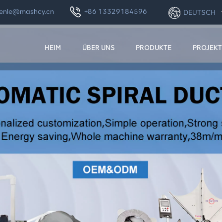
enle@mashcy.cn
+86 13329184596
DEUTSCH
HEIM
ÜBER UNS
PRODUKTE
PROJEKT