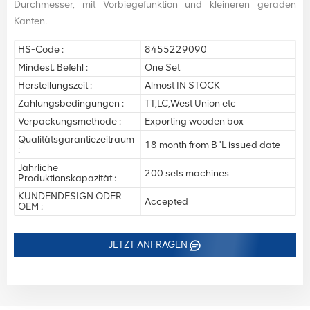
Durchmesser, mit Vorbiegefunktion und kleineren geraden
Kanten.
HS-Code :
8455229090
Mindest. Befehl :
One Set
Herstellungszeit :
Almost IN STOCK
Zahlungsbedingungen :
TT,LC,West Union etc
Verpackungsmethode :
Exporting wooden box
Qualitätsgarantiezeitraum
18 month from B 'L issued date
:
Jährliche
200 sets machines
Produktionskapazität :
KUNDENDESIGN ODER
Accepted
OEM :
JETZT ANFRAGEN