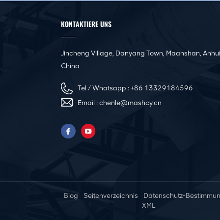
Kanäle
KONTAKTIERE UNS
CNC-Winkelstahlflansch-
Produktionslinie für
quadratische Kanäle
Jincheng Village, Danyang Town, Maanshan, Anhui
China
Automatische Nivellier-
und Sickenmaschine für
Tel / Whatsapp :
+86 13329184596
Luftkanäle
Email :
chenle@mashcy.cn
Pittsburgh Tragbare
elektrische
Kanalnahtschließmaschine
Innovative rein
elektrische Servo-
Blog
Seitenverzeichnis
Datenschutz-Bestimmu
Abkantpresse
XML