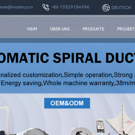
enle@mashcy.cn
+86 13329184596
DEUTSCH
HEIM
ÜBER UNS
PRODUKTE
PROJEKT