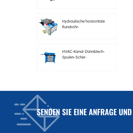
Elektrobögen mit
einstellbarer
Geschwindigkeit
Hydraulische horizontale
Rundrohr-
Bördelformmaschine
HVAC-Kanal-Dünnblech-
Spulen-Scher-
Sickenmaschine
Elektrische
Stahlblechschermaschine
für HVAC-Kanäle
SENDEN SIE EINE ANFRAGE UND
Automatische
Kanalproduktionslinie 3
zur Herstellung
quadratischer HVAC-